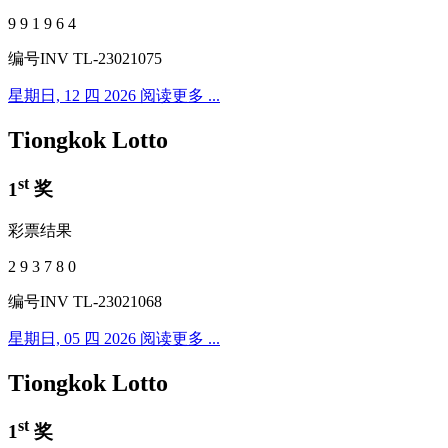
9
9
1
9
6
4
编号INV
TL-23021075
星期日, 12 四 2026
阅读更多 ...
Tiongkok
Lotto
st
1
奖
彩票结果
2
9
3
7
8
0
编号INV
TL-23021068
星期日, 05 四 2026
阅读更多 ...
Tiongkok
Lotto
st
1
奖