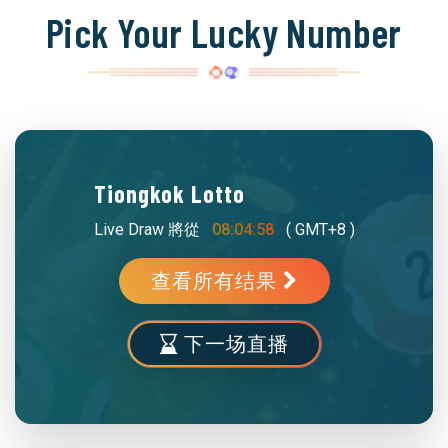
Pick Your Lucky Number
Tiongkok
Lotto
Live Draw 將從
08:04:58
( GMT+8 )
查看所有结果
下一场直播