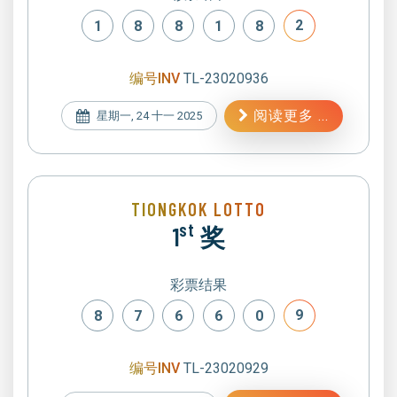
2
1
8
8
1
8
编号INV
TL-23020936
阅读更多 ...
星期一, 24 十一 2025
TIONGKOK
LOTTO
st
1
奖
彩票结果
9
8
7
6
6
0
编号INV
TL-23020929