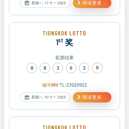
阅读更多 ...
星期一, 17 十一 2025
TIONGKOK
LOTTO
st
1
奖
彩票结果
0
8
8
2
6
2
编号INV
TL-23020922
阅读更多 ...
星期一, 10 十一 2025
TIONGKOK
LOTTO