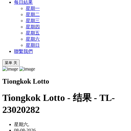
每日結果
星期一
星期二
星期三
星期四
星期五
星期六
星期日
聯繫我們
菜单
关
Tiongkok
Lotto
Tiongkok
Lotto - 结果 - TL-
23020282
星期六,
08-08-2026