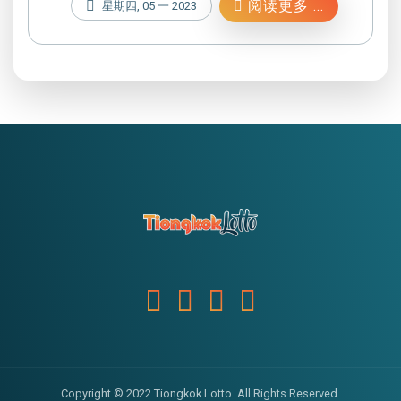
阅读更多 ...
星期四, 05 一 2023
Copyright © 2022 Tiongkok Lotto. All Rights Reserved.