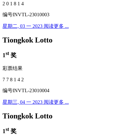
2
0
1
8
1
4
编号INV
TL-23010003
星期二, 03 一 2023
阅读更多 ...
Tiongkok
Lotto
st
1
奖
彩票结果
7
7
8
1
4
2
编号INV
TL-23010004
星期三, 04 一 2023
阅读更多 ...
Tiongkok
Lotto
st
1
奖