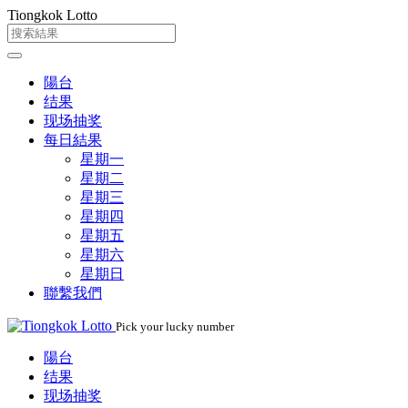
Tiongkok Lotto
陽台
结果
现场抽奖
每日結果
星期一
星期二
星期三
星期四
星期五
星期六
星期日
聯繫我們
Pick your lucky number
陽台
结果
现场抽奖